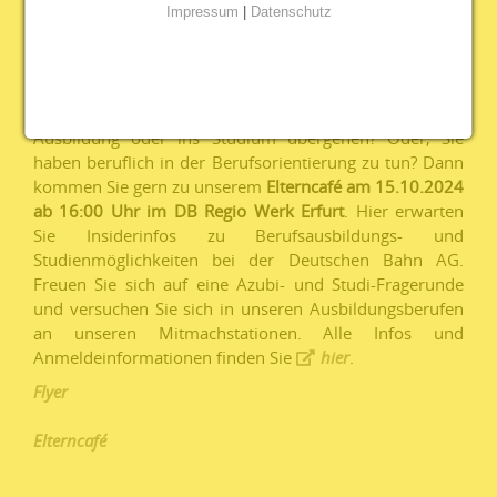
Impressum
|
Datenschutz
Infos und Anmeldeinformationen finden Sie
hier
.
Elterncafé und Netzwerktreffen
Sie haben selbst Kinder, die vielleicht bald zur
Ausbildung oder ins Studium übergehen? Oder, Sie
haben beruflich in der Berufsorientierung zu tun? Dann
kommen Sie gern zu unserem
Elterncafé am 15.10.2024
ab 16:00 Uhr im DB Regio Werk Erfurt
. Hier erwarten
Sie Insiderinfos zu Berufsausbildungs- und
Studienmöglichkeiten bei der Deutschen Bahn AG.
Freuen Sie sich auf eine Azubi- und Studi-Fragerunde
und versuchen Sie sich in unseren Ausbildungsberufen
an unseren Mitmachstationen. Alle Infos und
Anmeldeinformationen finden Sie
hier
.
Flyer
Elterncafé