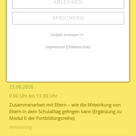
ABLEHNEN
Digitaler Beratungstag zum Thema "Weiterentwicklung
berufliche Orientierung an Schule"
SPEICHERN
Anmeldung
Details anzeigen
16.09.2026
9.00 Uhr bis 13.00 Uhr
Impressum
|
Datenschutz
Modul 3 der Fortbildungsreihe: BO im Kollegium
(digitale Fortbildung)
Anmeldung
23.09.2026
9.00 Uhr bis 13.00 Uhr
Zusammenarbeit mit Eltern – wie die Mitwirkung von
Eltern in dem Schulalltag gelingen kann (Ergänzung zu
Modul 6 der Fortbildungsreihe)
Anmeldung