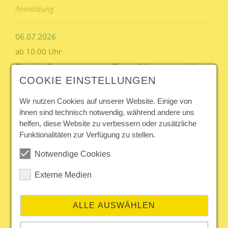
Anmeldung
06.07.2026
ab 10.00 Uhr
Digitaler Beratungstag zum Thema "Weiterentwicklung
berufliche Orientierung an Schule"
COOKIE EINSTELLUNGEN
Anmeldung
Wir nutzen Cookies auf unserer Website. Einige von
ihnen sind technisch notwendig, während andere uns
01.09.2026
helfen, diese Website zu verbessern oder zusätzliche
Funktionalitäten zur Verfügung zu stellen.
10.00 Uhr - 12.00 Uhr
Digitaler Vorbereitungsworkshop zur Zertifizierung mit
Notwendige Cookies
dem Berufswahl-SIEGEL
Externe Medien
Anmeldung
07.09.2026
ALLE AUSWÄHLEN
ab 10.00 Uhr